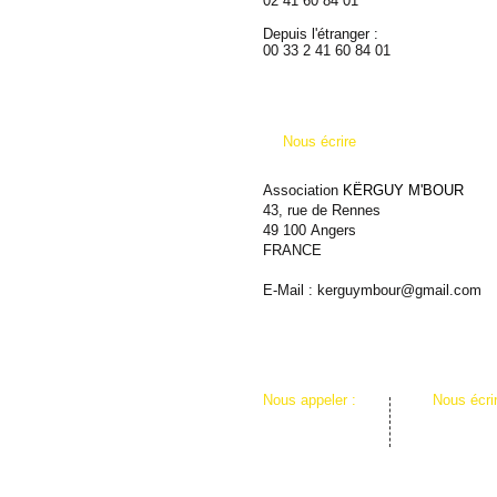
02 41 60 84 01
Depuis l'étranger :
00 33 2 41 60 84 01
Nous écrire
Association
KËRGUY M'BOUR
43, rue de Rennes
49 100
Angers
FRANCE
E-Mail :
kerguymbour@gmail.com
​​Nous appeler :
​Nous écri
02 41 60 84 01
KËRGUY
Associatio
43, rue 