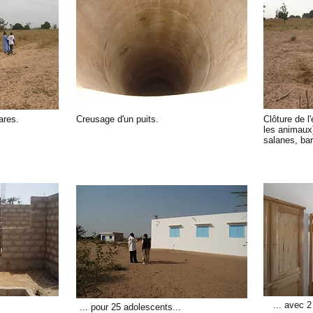
own text and
“Edit Text” 
start addin
changes to t
you to tell 
a little mor
ares.
Creusage d'un puits.
Clôture de l
les animaux
salanes, ba
... avec 
... pour 25 adolescents...