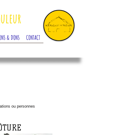
ouleur
ONS & DONS
CONTACT
ations ou personnes
LÔTURE
aph. Click here to add your