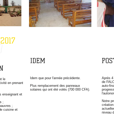
 2017
IDEM
POS
N
Idem que pour l'année précédente.
Après 4 
t le
de FALOK
ivité en prenant
Plus remplacement des panneaux
auto-fin
solaires qui ont été volés (700 000 CFA).
progress
l'autono
ls enseignant et
Notre pr
is ;
créatio
pauvres ;
actuelle
de cuisine et
niveau d