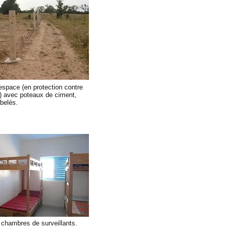
 edit me. It’s easy. Just click
or double click me and you can
g your own content and make
he font. I’m a great place for
a story and let your users know
e about you.
'espace (en protection contre
) avec poteaux de ciment,
rbelés.
2 chambres de surveillants.