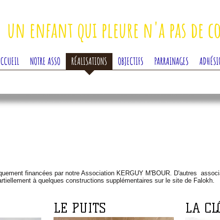
un enfant qui pleure n'a pas de c
ACCUEIL
NOTRE ASSO
RÉALISATIONS
OBJECTIFS
PARRAINAGES
ADHÉSI
uniquement financées par notre Association KERGUY M'BOUR. D'autres associ
partiellement à quelques constructions supplémentaires sur le site de Falokh.
LE PUITS
LA C
I'm a paragr