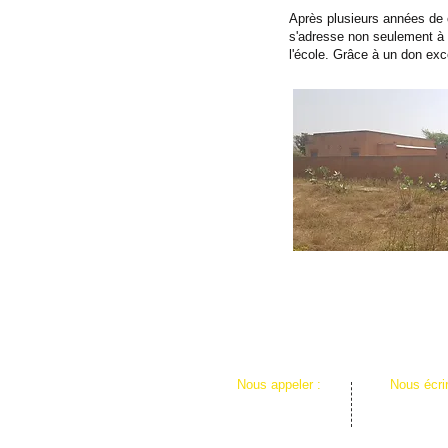
Après plusieurs années de c
s'adresse non seulement à l
l'école. Grâce à un don exc
​​Nous appeler :
​Nous écri
02 41 60 84 01
KËRGUY
Associatio
43, rue 