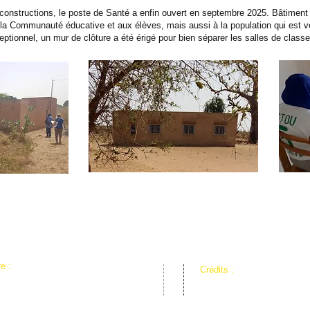
onstructions, le poste de Santé a enfin ouvert en septembre 2025. Bâtiment in
a Communauté éducative et aux élèves, mais aussi à la population qui est ven
eptionnel, un mur de clôture a été érigé pour bien séparer les salles de classe
re :
Crédits :
 M'BOUR SÉNÉGAL
© 2017 by Wilfrid Alexandre
n régie par la loi de 1901
© 2023 maintenance par le
Studio Web d'Akoufen
de Rennes 49100 ANGERS